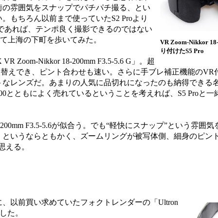
街の雰囲気をスナップでパチパチ撮る、とい
もちろん以前まで使っていたS2 Proより
ドであれば、テンポ良く撮影できるのではない
携えて上海の下町を歩いてみた。
VR Zoom-Nikkor 18
り付けたS5 Pro
m-Nikkor 18-200mm F3.5-5.6 G」。超
り替えでき、ピント合わせも速い。さらに手ブレ補正機能のVR
なレンズだ。あまりの人気に品切れになったのも納得できる名レン
00とともによく売れているということを考えれば、S5 Proと
-200mm F3.5-5.6が似合う。でも“軽快にスナップ”という雰
チ、というならともかく、ズームリングが被写体側、細身のピン
思える。
以前買い求めていたフォクトレンダーの「Ultron
とにした。