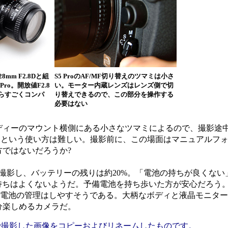
r 28mm F2.8Dと組
S5 ProのAF/MF切り替えのツマミは小さ
Pro。開放値F2.8
い。モーター内蔵レンズはレンズ側で切
らすごくコンパ
り替えできるので、この部分を操作する
必要はない
ィーのマウント横側にある小さなツマミによるので、撮影途
、という使い方は難しい。撮影前に、この場面はマニュアルフ
ではないだろうか?
撮影し、バッテリーの残りは約20%。「電池の持ちが良くない
リーの持ちはよくないようだ。予備電池を持ち歩いた方が安心だろう
よりも電池の管理はしやすそうである。大柄なボディと液晶モニタ
分楽しめるカメラだ。
Gで撮影した画像をコピーおよびリネームしたものです。