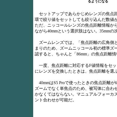
るようになる
セットアップであらかじめレンズの焦点距
環で絞り値をセットしても絞り込んだ数値が
ただ、ニッコールレンズの焦点距離情報か
ながら40mmという選択肢はない。35mmの次
ズームレンズでは、「焦点距離の広角側と
まりのため、ズームニッコール初の標準ズーム
認すると、ちゃんと「86mm」の焦点距離
一度、焦点距離に対応するF値情報をセッ
にレンズを交換したときは、焦点距離を選
40mmはS5 Proで使ったときの焦点距離
ズームでなく単焦点のため、被写体に合わ
かなくてはならない。マニュアルフォーカ
ント合わせが可能だ。