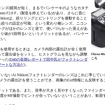
ンズ(鏡筒が短く、まるでパンケーキのようなカタチ
45mm F2.8 P」(製造を終えている)があり、さらに昔に
。GN Nikkorは、絞りリングとピントリングを連動すること
た絞りの設定が可能、という変わり種レンズ。ニコン
ングがほかのレンズと逆で、使いづらかった覚えがあ
放絞り値が1段明るいというメリットがあるが、パンケー
ない。
ンズを使用するときは、カメラ内部の露出計が全く使用
って露出値をセットし、ヒストグラムを見ながら調整
Ultron
ころ
った(
D40の長期レポートで田中氏がフォクトレンダ
マートな方法だ
)。
れていないAi Nikkor(フォクトレンダーのレンズはこれに準じて
メラの露出計を使うことができ、画像のExif情報にも反映する
ットである。また、倍率が大きく見やすくなったファインダ
、何度かMF撮影でピントが合っていないということがあり、歓迎