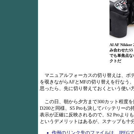
AI AF Nikko
み合わせたS5 
でも単焦点な
クトだ
マニュアルフォーカスの切り替えは、ボデ
を覗きながらAFとMFの切り替えを行なう
思ったら、先に切り替えておくという使い方
この日、朝から夕方まで300カット程度を
D200と同様、S5 Proも決してバッテ
表示が正確に反映されるので、S2 Pro
というデメリットはあるが、スナップも十
作例のリンク先のファイルは、JPE