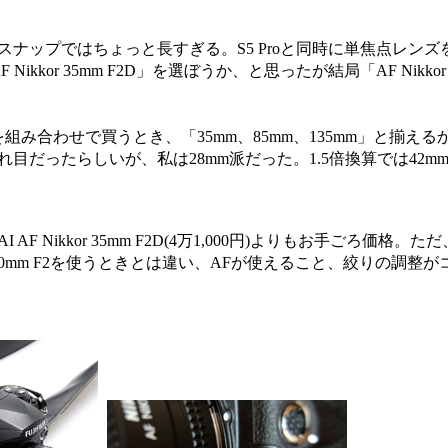
、スナップではちょっと長すぎる。S5 Proと同時に単焦点レン
or 35mm F2D」を選ぼうか、と思ったが結局「AF Nikkor 28
合わせで買うとき、「35mm、85mm、135mm」と揃えるか
分かれ目だったらしいが、私は28mm派だった。1.5倍換算では42m
0円)は、AI AF Nikkor 35mm F2D(4万1,000円)よりもお手ごろ価
mm F2を使うときとは違い、AFが使えること、絞りの調整が