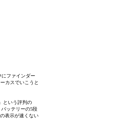
中にファインダー
ォーカスでいこうと
」という評判の
。バッテリーの5段
ーの表示が速くない