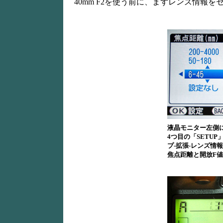
40mm F2を使う前に、まずレンズ情報を
液晶モニター左側
4つ目の「SETU
プ-拡張-レンズ情
焦点距離と開放F