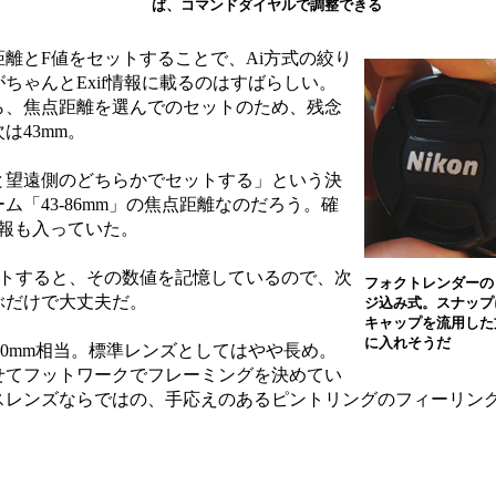
ば、コマンドダイヤルで調整できる
離とF値をセットすることで、Ai方式の絞り
ちゃんとExif情報に載るのはすばらしい。
ら、焦点距離を選んでのセットのため、残念
は43mm。
望遠側のどちらかでセットする」という決
「43-86mm」の焦点距離なのだろう。確
情報も入っていた。
トすると、その数値を記憶しているので、次
フォクトレンダーの
ぶだけで大丈夫だ。
ジ込み式。スナップ
キャップを流用した
に入れそうだ
が60mm相当。標準レンズとしてはやや長め。
せてフットワークでフレーミングを決めてい
スレンズならではの、手応えのあるピントリングのフィーリン