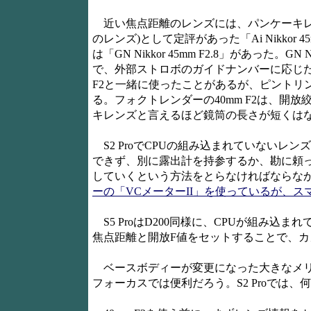
近い焦点距離のレンズには、パンケーキレ
のレンズ)として定評があった「Ai Nikkor 
は「GN Nikkor 45mm F2.8」があった
で、外部ストロボのガイドナンバーに応じ
F2と一緒に使ったことがあるが、ピントリ
る。フォクトレンダーの40mm F2は、開
キレンズと言えるほど鏡筒の長さが短くは
S2 ProでCPUの組み込まれていないレ
できず、別に露出計を持参するか、勘に頼
していくという方法をとらなければならなか
ーの「VCメーターII」を使っているが、ス
S5 ProはD200同様に、CPUが組み込ま
焦点距離と開放F値をセットすることで、カ
ベースボディーが変更になった大きなメリ
フォーカスでは便利だろう。S2 Proでは