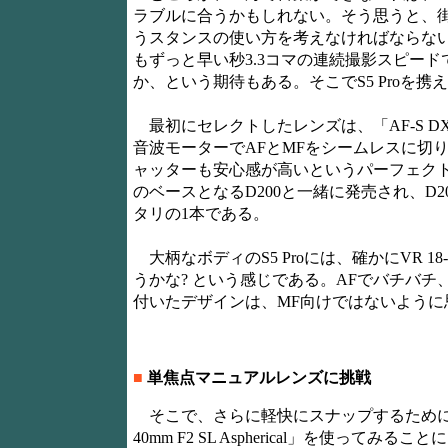
ラブルに合うかもしれない。そう思うと、
うスタンスの使い方を考えなければならない。
もずっと早い秒3.3コマの連続撮影スピー
か、という期待もある。そこでS5 Proを
最初にセレクトしたレンズは、「AF-S DX VR Zoo
音波モーターでAFとMFをシームレスに切
ャッターも安心感が高いというパーフェクト
のベースとなるD200と一緒に発売され、D2
タリの1本である。
大柄なボディのS5 Proには、確かにVR 18
うかな? という感じである。AFでバチバ
付いたデザインは、MF向けではないように
■
単焦点マニュアルレンズに挑戦
そこで、さらに軽快にスナップするために、
40mm F2 SL Aspherical」を使ってみるこ