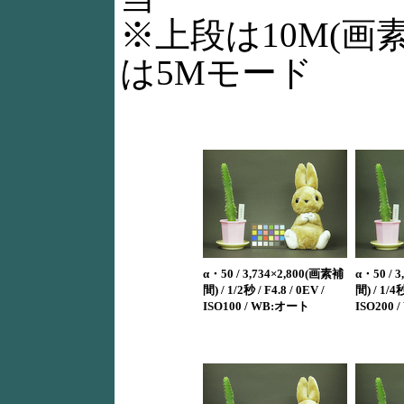
※上段は10M(画
は5Mモード
α・50 / 3,734×2,800(画素補
α・50 / 
間) / 1/2秒 / F4.8 / 0EV /
間) / 1/4秒
ISO100 / WB:オート
ISO200