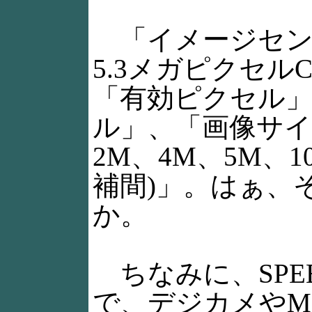
「イメージセン
5.3メガピクセル
「有効ピクセル」
ル」、「画像サイ
2M、4M、5M、
補間)」。はぁ、
か。
ちなみに、SPE
で、デジカメやM