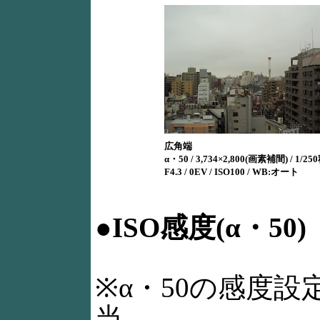
広角端
α・50 / 3,734×2,800(画素補間) / 1/250
F4.3 / 0EV / ISO100 / WB:オート
●ISO感度(α・50)
※α・50の感度設定はI
当