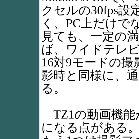
クセルの30fp
く、PC上だけで
見ても、一定の
ば、ワイドテレビに
16対9モードの
影時と同様に、
る。
TZ1の動画機能
になる点がある。