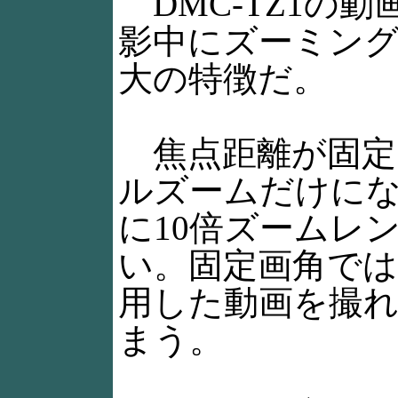
DMC-TZ1の
影中にズーミン
大の特徴だ。
焦点距離が固定
ルズームだけに
に10倍ズームレ
い。固定画角では
用した動画を撮
まう。