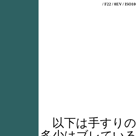
/ F22 / 0EV / ISO
以下は手すりの端
多少はブレてい