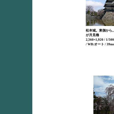
松本城。東側から
が月見櫓
2,560×1,920 / 1/500
/ WB:オート / 39m