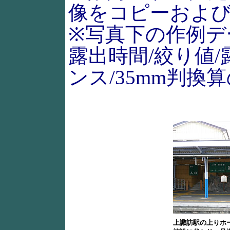
像をコピーおよ
※写真下の作例デ
露出時間/絞り値/
ンス/35mm判
上諏訪駅の上りホ