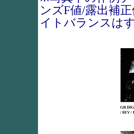
ンズF値/露出補正
イトバランスは
GR DIGI
/ 0EV /