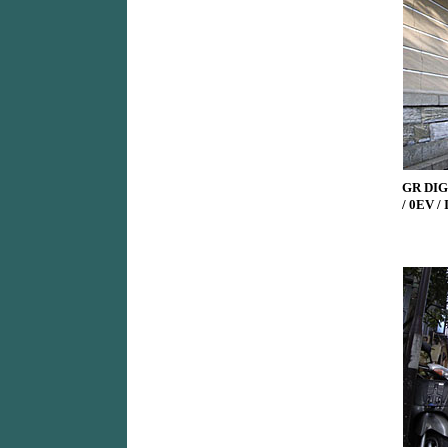
GR DIGI
/ 0EV /