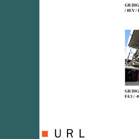
GR DIGI
/ 0EV /
GR DIGI
F4.5 / 
■
ＵＲＬ