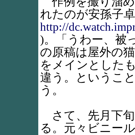
作例を撮り溜め
れたのが安孫子卓
http://dc.watch.imp
)。「うわー、被
の原稿は屋外の
をメインとしたも
違う。というこ
う。
さて、先月下旬
る。元々ビニー