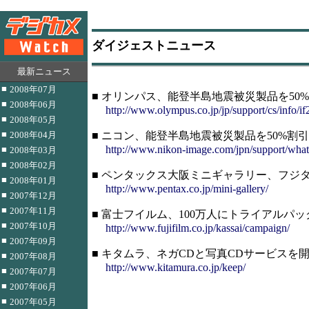
ダイジェストニュース
最新ニュース
■
2008年07月
■ オリンパス、能登半島地震被災製品を50
■
2008年06月
http://www.olympus.co.jp/jp/support/cs/info/
■
2008年05月
■
2008年04月
■ ニコン、能登半島地震被災製品を50%割
http://www.nikon-image.com/jpn/support/w
■
2008年03月
■
2008年02月
■ ペンタックス大阪ミニギャラリー、フジタ忠
■
2008年01月
http://www.pentax.co.jp/mini-gallery/
■
2007年12月
■
2007年11月
■ 富士フイルム、100万人にトライアルパ
■
2007年10月
http://www.fujifilm.co.jp/kassai/campaign/
■
2007年09月
■ キタムラ、ネガCDと写真CDサービスを
■
2007年08月
http://www.kitamura.co.jp/keep/
■
2007年07月
■
2007年06月
■
2007年05月