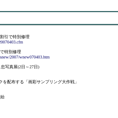
%割引で特別修理
if20070403.cfm
引で特別修理
hatsnew/2007/wnew070403.htm
写真展(2日～27日)
ックを配布する「画彩サンプリング大作戦」
開始