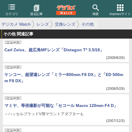
カテゴリ
過去記事
検索
Impressサイト
デジカメ Watch
レンズ
交換レンズ
その他
その他 関連記事
ニュース
Carl Zeiss、超広角MFレンズ「Distagon T* 3.5/18」
(2008/6/26)
ニュース
ケンコー、超望遠レンズ「ミラー800mm F8 DX」と「ED 500m
m F8 DX」
(2008/5/29)
ニュース
マミヤ、等倍撮影が可能な「セコール Macro 120mm F4 D」
～ハッセルブラッドV用マウントアダプターも
(2007/12/3)
ニュース