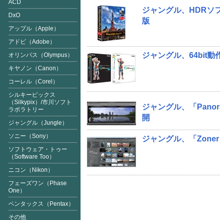
ACD
ジャングル、HDRソフト「
DxO
版
アップル（Apple）
アドビ（Adobe）
ジャングル、64bit動作に
オリンパス（Olympus）
キヤノン（Canon）
コーレル（Corel）
シルキーピックス
（Silkypix
）/市川ソフト
ジャングル、「Panora
ラボラトリー
開
ジャングル（Jungle）
ソニー（Sony）
ジャングル、「Zoner 
ソフトウェア・トゥー
（Software Too）
ニコン（Nikon）
フェーズワン（Phase
One）
ペンタックス（Pentax）
その他