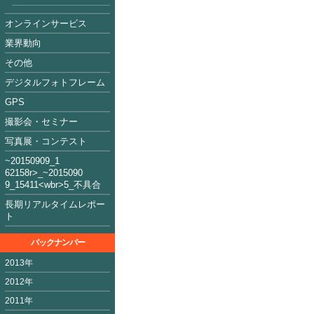
オンラインサービス
業界動向
その他
デジタルフォトフレーム
GPS
撮影会・セミナー
写真展・コンテスト
~2015090
9_1
62158
r>_~2015
09
0
9_15411<
wbr>5_不具合
長期リアルタイムレポー
ト
バックナンバー
2013年
2012年
2011年