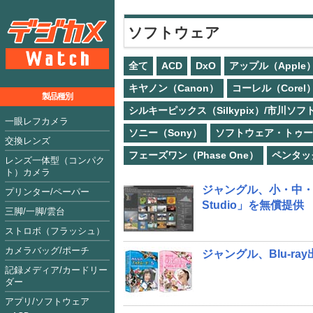
ソフトウェア
全て
ACD
DxO
アップル（Apple
キヤノン（Canon）
コーレル（Corel
製品種別
シルキーピックス（Silkypix）/市川ソ
一眼レフカメラ
ソニー（Sony）
ソフトウェア・トゥー（So
交換レンズ
フェーズワン（Phase One）
ペンタック
レンズ一体型（コンパク
ト）カメラ
ジャングル、小・中・高
プリンター/ペーパー
Studio」を無償提供
三脚/一脚/雲台
ストロボ（フラッシュ）
カメラバッグ/ポーチ
ジャングル、Blu-r
記録メディア/カードリー
ダー
アプリ/ソフトウェア