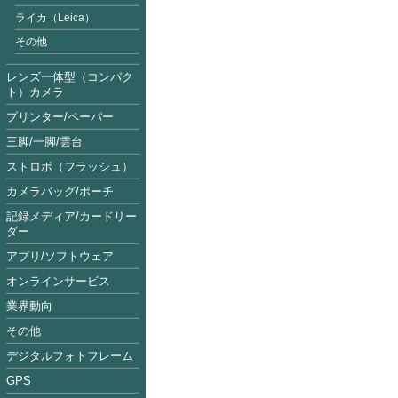
ライカ（Leica）
その他
レンズ一体型（コンパク
ト）カメラ
プリンター/ペーパー
三脚/一脚/雲台
ストロボ（フラッシュ）
カメラバッグ/ポーチ
記録メディア/カードリー
ダー
アプリ/ソフトウェア
オンラインサービス
業界動向
その他
デジタルフォトフレーム
GPS