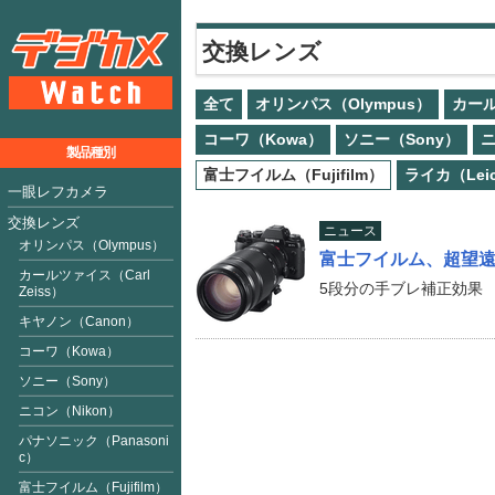
交換レンズ
全て
オリンパス（Olympus）
カール
コーワ（Kowa）
ソニー（Sony）
ニ
製品種別
富士フイルム（Fujifilm）
ライカ（Lei
一眼レフカメラ
交換レンズ
ニュース
オリンパス（Olympus）
富士フイルム、超望遠ズ
カールツァイス（Carl
5段分の手ブレ補正効果
Zeiss）
キヤノン（Canon）
コーワ（Kowa）
ソニー（Sony）
ニコン（Nikon）
パナソニック（Panasoni
c）
富士フイルム（Fujifilm）