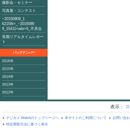
撮影会・セミナー
写真展・コンテスト
~2015090
9_1
62158
r>_~2015
09
0
9_15411<
wbr>5_不具合
長期リアルタイムレポー
ト
バックナンバー
2016年
2015年
2014年
2013年
2012年
表示：
ス
デジカメ Watchのトップページへ
本サイトのご利用について
お問い合わ
特定商取引法に基づく表示